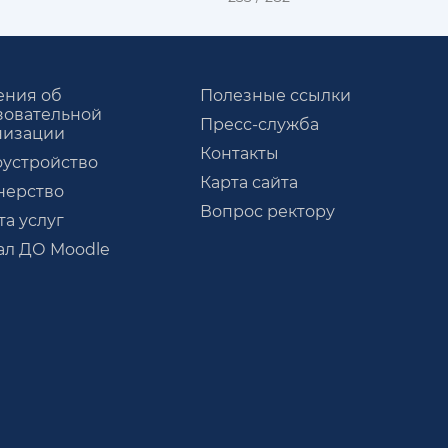
ения об
Полезные ссылки
зовательной
Пресс-служба
низации
Контакты
оустройство
Карта сайта
нерство
Вопрос ректору
а услуг
ал ДО Moodle