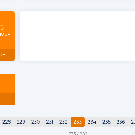
5
абря
18
228
229
230
231
232
233
234
235
236
2
233 / 282